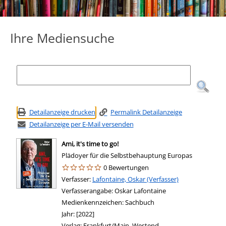
Ihre Mediensuche
Detailanzeige drucken
Permalink Detailanzeige
Detailanzeige per E-Mail versenden
Ami, it's time to go!
Plädoyer für die Selbstbehauptung Europas
0 Bewertungen
Verfasser:
Suche nach diesem Verfasser
Lafontaine, Oskar (Verfasser)
Verfasserangabe:
Oskar Lafontaine
Medienkennzeichen:
Sachbuch
Jahr:
[2022]
Verlag:
Frankfurt/Main, Westend