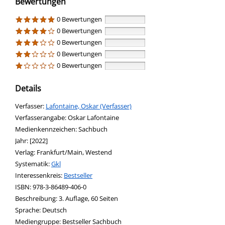
Bewertungen
0 Bewertungen
0 Bewertungen
0 Bewertungen
0 Bewertungen
0 Bewertungen
Details
Verfasser:
Suche nach diesem Verfasser
Lafontaine, Oskar (Verfasser)
Verfasserangabe:
Oskar Lafontaine
Medienkennzeichen:
Sachbuch
Jahr:
[2022]
Verlag:
Frankfurt/Main, Westend
opens in new tab
Diesen Link in neuem Tab öffnen
Systematik:
Suche nach dieser Systematik
Gkl
Interessenkreis:
Suche nach diesem Interessenskreis
Bestseller
ISBN:
978-3-86489-406-0
Beschreibung:
3. Auflage, 60 Seiten
Suche nach dieser Beteiligten Person
Sprache:
Deutsch
Mediengruppe:
Bestseller Sachbuch