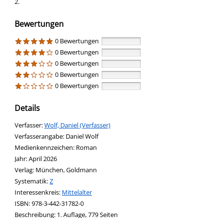
2.
Bewertungen
0 Bewertungen
0 Bewertungen
0 Bewertungen
0 Bewertungen
0 Bewertungen
Details
Verfasser:
Suche nach diesem Verfasser
Wolf, Daniel (Verfasser)
Verfasserangabe:
Daniel Wolf
Medienkennzeichen:
Roman
Jahr:
April 2026
Verlag:
München, Goldmann
opens in new tab
Diesen Link in neuem Tab öffnen
Systematik:
Suche nach dieser Systematik
Z
Interessenkreis:
Suche nach diesem Interessenskreis
Mittelalter
ISBN:
978-3-442-31782-0
Beschreibung:
1. Auflage, 779 Seiten