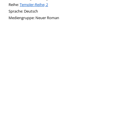
Reihe:
Templer-Reihe; 2
Suche nach dieser Beteiligten Person
Sprache:
Deutsch
Mediengruppe:
Neuer Roman