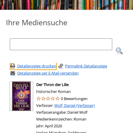
Ihre Mediensuche
Detailanzeige drucken
Permalink Detailanzeige
Detailanzeige per E-Mail versenden
Der Thron der Lilie
historischer Roman
0 Bewertungen
Verfasser:
Suche nach diesem Verfasser
Wolf, Daniel (Verfasser)
Verfasserangabe:
Daniel Wolf
Medienkennzeichen:
Roman
Jahr:
April 2026
Verlag:
München, Goldmann