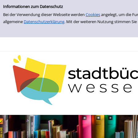
zur Navigation springen
zum Inhalt springen
Zu den Suchfiltern springen
Zur Trefferliste springen
Informationen zum Datenschutz
Bei der Verwendung dieser Webseite werden
Cookies
angelegt, um die Fu
allgemeine
Datenschutzerklärung
. Mit der weiteren Nutzung stimmen Sie