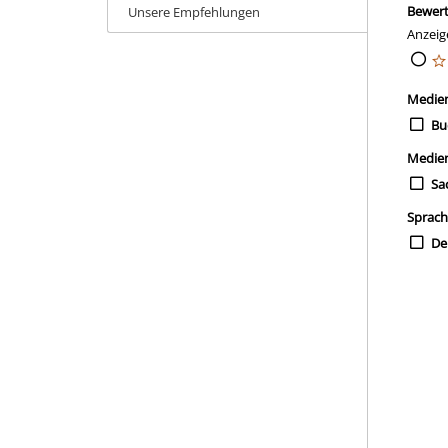
Bewer
Unsere Empfehlungen
Anzeig
Medie
Bu
Medie
Sa
Sprac
De