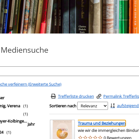
e Mediensuche
che verfeinern (Erweiterte Suche)
fferliste springen
filter
Trefferliste drucken
Permalink Trefferli
ser
aufsteigend
nig, Verena
(1)
Sortieren nach
(1)
Suchergebnis
Zu den Suchfiltern springen
r-Kolbinger, Verena
Trauma und Beziehungen
Jahr
wie wir die immergleichen Bindu
24
(1)
0 Bewertungen