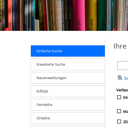
Ihr
Einfache Suche
Erweiterte Suche
Su
Neuerwerbungen
Zur Tre
Such
Verfas
Erftbib
Kö
Fernleihe
Maye
Onleihe
20