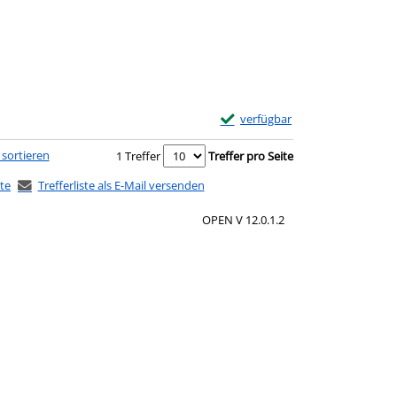
ch diesem Verfasser
Exemplar-Details von Trauma u
verfügbar
 sortieren
1 Treffer
Treffer pro Seite
ste
Trefferliste als E-Mail versenden
OPEN V 12.0.1.2