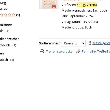
tung
Verfasser:
König,
Verena
Suche na
en ab:
Medienkennzeichen:
Sachbuch
(1)
Jahr:
September 2024
Verlag:
München, Arkana
ngruppe
Mediengruppe:
Buch
ch
(1)
nkennzeichen
Zu den Suchfiltern springen
aufsteigend
Sortieren nach
chbuch
(1)
Trefferliste drucken
Permalink Trefferli
hen
utsch
(1)