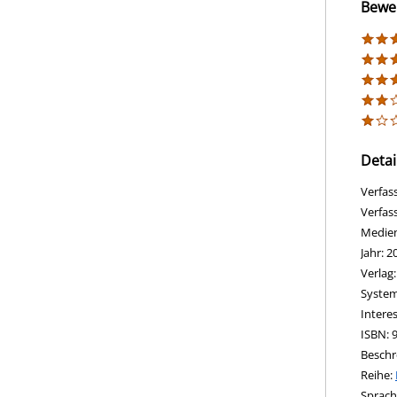
Bewe
Detai
Verfas
Verfas
Medie
Jahr:
2
Verlag
opens 
Diesen
System
Intere
ISBN:
Beschr
Reihe:
Suche 
Sprach