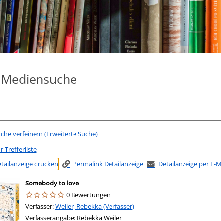
e Mediensuche
che verfeinern (Erweiterte Suche)
r Trefferliste
tailanzeige drucken
Permalink Detailanzeige
Detailanzeige per E-
Somebody to love
0 Bewertungen
Verfasser:
Suche nach diesem Verfasser
Weiler, Rebekka (Verfasser)
Verfasserangabe:
Rebekka Weiler