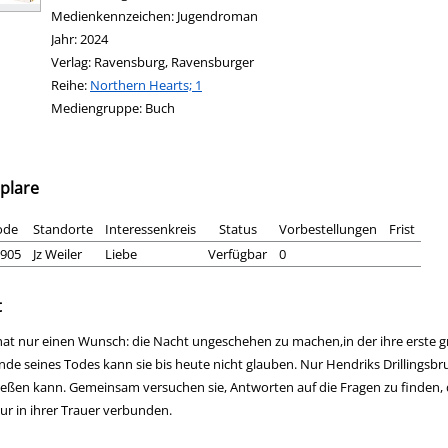
Medienkennzeichen:
Jugendroman
Jahr:
2024
Verlag:
Ravensburg, Ravensburger
Reihe:
Northern Hearts; 1
Mediengruppe:
Buch
plare
ode
Standorte
Interessenkreis
Status
Vorbestellungen
Frist
905
Jz Weiler
Liebe
Verfügbar
0
t
hat nur einen Wunsch: die Nacht ungeschehen zu machen,in der ihre erste g
de seines Todes kann sie bis heute nicht glauben. Nur Hendriks Drillingsb
ießen kann. Gemeinsam versuchen sie, Antworten auf die Fragen zu finden, d
nur in ihrer Trauer verbunden.