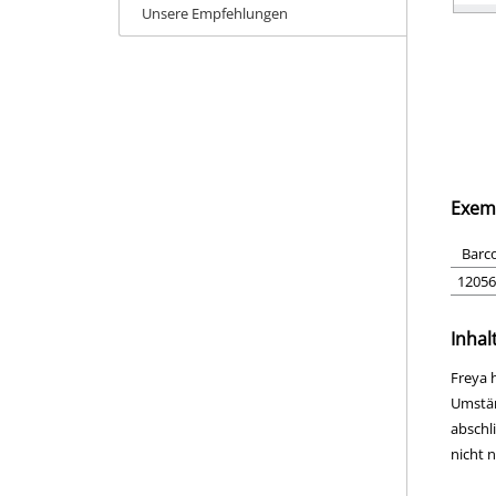
Unsere Empfehlungen
Exem
Barc
12056
Inhal
Freya 
Umstän
abschl
nicht 