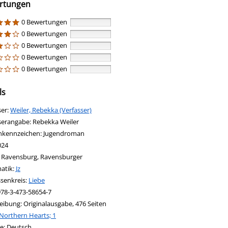
rtungen
0 Bewertungen
0 Bewertungen
0 Bewertungen
0 Bewertungen
0 Bewertungen
ls
ser:
Suche nach diesem Verfasser
Weiler, Rebekka (Verfasser)
serangabe:
Rebekka Weiler
nkennzeichen:
Jugendroman
024
:
Ravensburg, Ravensburger
in new tab
 Link in neuem Tab öffnen
atik:
Suche nach dieser Systematik
Jz
ssenkreis:
Suche nach diesem Interessenskreis
Liebe
978-3-473-58654-7
eibung:
Originalausgabe, 476 Seiten
Northern Hearts; 1
nach dieser Beteiligten Person
e:
Deutsch