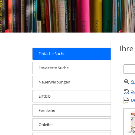
Ihr
Einfache Suche
Erweiterte Suche
Su
Neuerwerbungen
Zu
Erftbib
De
Fernleihe
Onleihe