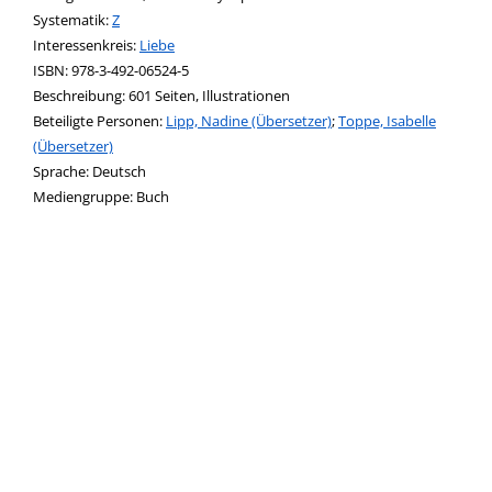
opens in new tab
Diesen Link in neuem Tab öffnen
Systematik:
Suche nach dieser Systematik
Z
Interessenkreis:
Suche nach diesem Interessenskreis
Liebe
ISBN:
978-3-492-06524-5
Beschreibung:
601 Seiten, Illustrationen
Beteiligte Personen:
Suche nach dieser Beteiligten Person
Lipp, Nadine (Übersetzer)
;
Toppe, Isabelle
(Übersetzer)
Sprache:
Deutsch
Mediengruppe:
Buch