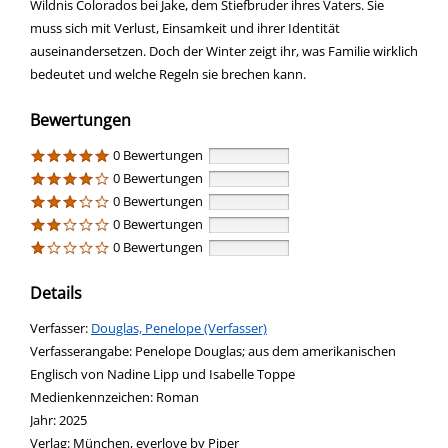
Wildnis Colorados bei Jake, dem Stiefbruder ihres Vaters. Sie
muss sich mit Verlust, Einsamkeit und ihrer Identität
auseinandersetzen. Doch der Winter zeigt ihr, was Familie wirklich
bedeutet und welche Regeln sie brechen kann.
Bewertungen
0 Bewertungen
0 Bewertungen
0 Bewertungen
0 Bewertungen
0 Bewertungen
Details
Verfasser:
Suche nach diesem Verfasser
Douglas, Penelope (Verfasser)
Verfasserangabe:
Penelope Douglas; aus dem amerikanischen
Englisch von Nadine Lipp und Isabelle Toppe
Medienkennzeichen:
Roman
Jahr:
2025
Verlag:
München, everlove by Piper