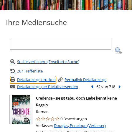
Ihre Mediensuche
Suche verfeinern (Erweiterte Suche)
Zur Trefferliste
Detailanzeige drucken
Permalink Detailanzeige
Detailanzeige per E-Mail versenden
Vorheriger Treffer
62 von 718
Nächste
Credence - sie ist tabu, doch Liebe kennt keine
Regeln
Roman
0 Bewertungen
Verfasser:
Suche nach diesem Verfasser
Douglas, Penelope (Verfasser)