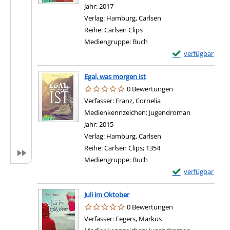
Jahr:
2017
Verlag:
Hamburg, Carlsen
Reihe:
Carlsen Clips
Mediengruppe:
Buch
Exemplar-Details 
verfügbar
Egal, was morgen ist
0 Bewertungen
Verfasser:
Franz, Cornelia
Suche nach diesem Ver
Medienkennzeichen:
Jugendroman
Jahr:
2015
Verlag:
Hamburg, Carlsen
Reihe:
Carlsen Clips; 1354
Mediengruppe:
Buch
Exemplar-Details 
verfügbar
Juli im Oktober
0 Bewertungen
Verfasser:
Fegers, Markus
Suche nach diesem Ve