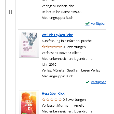
Jahr:
2016
Verlag:
München, dtv
Reihe:
Reihe Hanser; 65022
Mediengruppe:
Buch
Exemplar-Details
verfügbar
Weil ich Layken liebe
Kurzfassung in einfacher Sprache
0 Bewertungen
Verfasser:
Hoover, Colleen
Suche nach diesem Ve
Medienkennzeichen:
Jugendroman
Jahr:
2016
Verlag:
Münster, Spaß am Lesen Verlag
Mediengruppe:
Buch
Exemplar-Details 
verfügbar
Herz über Klick
0 Bewertungen
Verfasser:
Murmann, Amelie
Suche nach diesem 
Medienkennzeichen:
Jugendroman