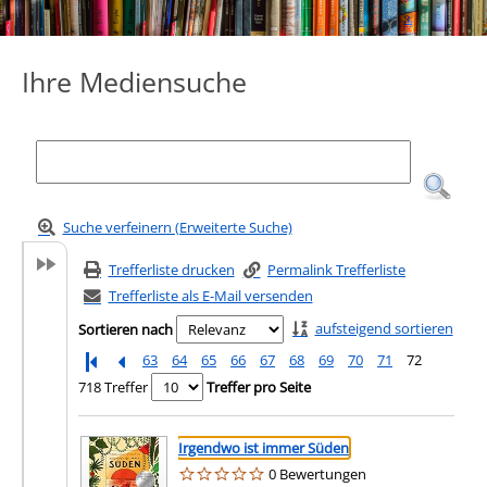
Ihre Mediensuche
Suche verfeinern (Erweiterte Suche)
Trefferliste drucken
Permalink Trefferliste
Trefferliste als E-Mail versenden
aufsteigend sortieren
Sortieren nach
63
64
65
66
67
68
69
70
71
72
718 Treffer
Treffer pro Seite
Suchergebnis
Zu den Suchfiltern springen
Irgendwo ist immer Süden
0 Bewertungen