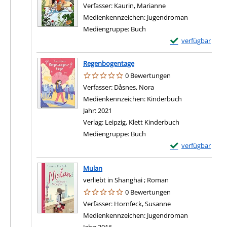
Verfasser:
Kaurin, Marianne
Suche nach diesem 
Medienkennzeichen:
Jugendroman
Mediengruppe:
Buch
Exemplar-Details
verfügbar
Regenbogentage
0 Bewertungen
Verfasser:
Dåsnes, Nora
Suche nach diesem Verf
Medienkennzeichen:
Kinderbuch
Jahr:
2021
Verlag:
Leipzig, Klett Kinderbuch
Mediengruppe:
Buch
Exemplar-Details
verfügbar
Mulan
verliebt in Shanghai ; Roman
0 Bewertungen
Verfasser:
Hornfeck, Susanne
Suche nach diesem
Medienkennzeichen:
Jugendroman