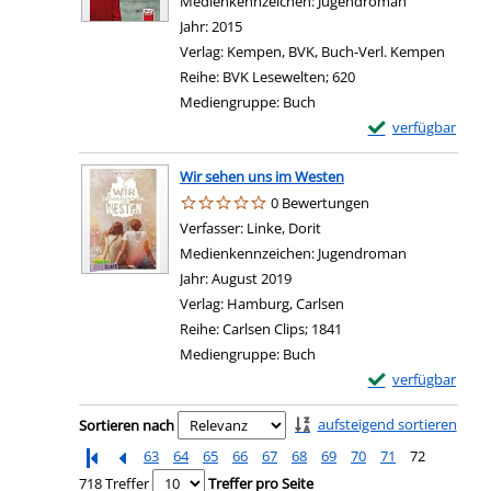
Medienkennzeichen:
Jugendroman
Jahr:
2015
Verlag:
Kempen, BVK, Buch-Verl. Kempen
Reihe:
BVK Lesewelten; 620
Mediengruppe:
Buch
Exemplar-Details 
verfügbar
Wir sehen uns im Westen
0 Bewertungen
Verfasser:
Linke, Dorit
Suche nach diesem Verfas
Medienkennzeichen:
Jugendroman
Jahr:
August 2019
Verlag:
Hamburg, Carlsen
Reihe:
Carlsen Clips; 1841
Mediengruppe:
Buch
Exemplar-Details
verfügbar
Zu den Suchfiltern springen
aufsteigend sortieren
Sortieren nach
63
64
65
66
67
68
69
70
71
72
718 Treffer
Treffer pro Seite