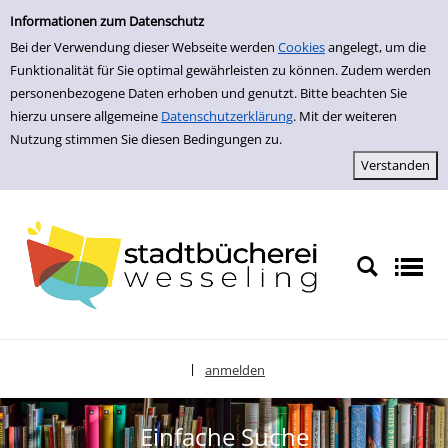
zur Navigation springen
zum Inhalt springen
Zu den Suchfiltern springen
Zur Trefferliste springen
Informationen zum Datenschutz
Bei der Verwendung dieser Webseite werden
Cookies
angelegt, um die
Funktionalität für Sie optimal gewährleisten zu können. Zudem werden
personenbezogene Daten erhoben und genutzt. Bitte beachten Sie
hierzu unsere allgemeine
Datenschutzerklärung
. Mit der weiteren
Nutzung stimmen Sie diesen Bedingungen zu.
anmelden
|
Sprache auswählen
Einfache Suche