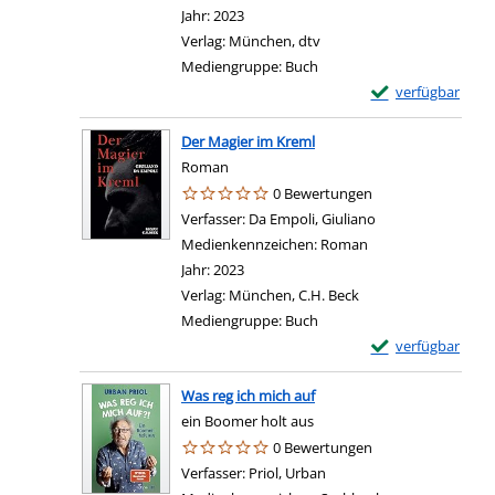
Jahr:
2023
Verlag:
München, dtv
Mediengruppe:
Buch
Exemplar-Details
verfügbar
Der Magier im Kreml
Roman
0 Bewertungen
Verfasser:
Da Empoli, Giuliano
Suche nach diese
Medienkennzeichen:
Roman
Jahr:
2023
Verlag:
München, C.H. Beck
Mediengruppe:
Buch
Exemplar-Details
verfügbar
Was reg ich mich auf
ein Boomer holt aus
0 Bewertungen
Verfasser:
Priol, Urban
Suche nach diesem Verfas