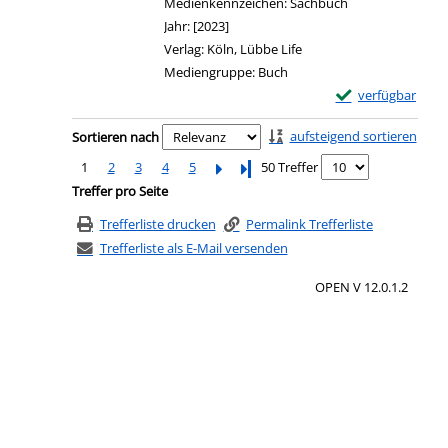
Medienkennzeichen:
Sachbuch
Jahr:
[2023]
Verlag:
Köln, Lübbe Life
Mediengruppe:
Buch
Exemplar-Details 
verfügbar
Zu den Suchfiltern springen
aufsteigend sortieren
Sortieren nach
1
2
3
4
5
Letzte Seite
50 Treffer
Treffer pro Seite
Trefferliste drucken
Permalink Trefferliste
Trefferliste als E-Mail versenden
OPEN V 12.0.1.2