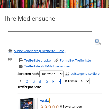
Ihre Mediensuche
Suche verfeinern (Erweiterte Suche)
Trefferliste drucken
Permalink Trefferliste
Trefferliste als E-Mail versenden
aufsteigend sortieren
Sortieren nach
1
2
3
4
5
Letzte Seite
50 Treffer
Treffer pro Seite
Suchergebnis
Zu den Suchfiltern springen
Awake
0 Bewertungen