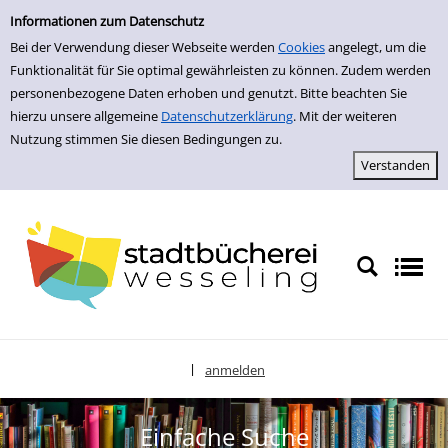
zur Navigation springen
zum Inhalt springen
Zu den Suchfiltern springen
Zur Trefferliste springen
Informationen zum Datenschutz
Bei der Verwendung dieser Webseite werden
Cookies
angelegt, um die
Funktionalität für Sie optimal gewährleisten zu können. Zudem werden
personenbezogene Daten erhoben und genutzt. Bitte beachten Sie
hierzu unsere allgemeine
Datenschutzerklärung
. Mit der weiteren
Nutzung stimmen Sie diesen Bedingungen zu.
anmelden
|
Sprache auswählen
Einfache Suche