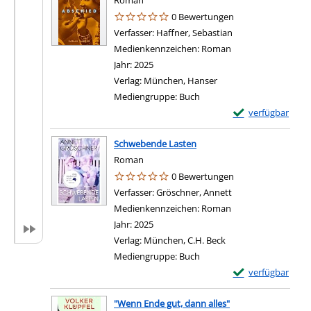
Roman
0 Bewertungen
Verfasser:
Haffner, Sebastian
Suche nach diesem
Medienkennzeichen:
Roman
Jahr:
2025
Verlag:
München, Hanser
Mediengruppe:
Buch
Exemplar-Details
verfügbar
Schwebende Lasten
Roman
0 Bewertungen
Verfasser:
Gröschner, Annett
Suche nach diesem
Medienkennzeichen:
Roman
Jahr:
2025
Verlag:
München, C.H. Beck
Mediengruppe:
Buch
Exemplar-Details
verfügbar
"Wenn Ende gut, dann alles"