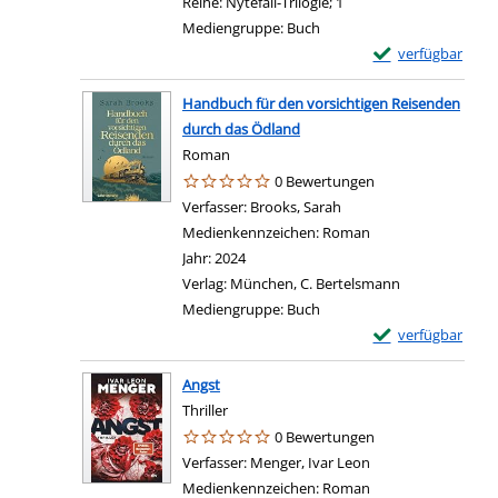
Reihe:
Nytefall-Trilogie; 1
Mediengruppe:
Buch
Exemplar-Details 
verfügbar
Handbuch für den vorsichtigen Reisenden
durch das Ödland
Roman
0 Bewertungen
Verfasser:
Brooks, Sarah
Suche nach diesem Verf
Medienkennzeichen:
Roman
Jahr:
2024
Verlag:
München, C. Bertelsmann
Mediengruppe:
Buch
Exemplar-Details
verfügbar
Angst
Thriller
0 Bewertungen
Verfasser:
Menger, Ivar Leon
Suche nach diesem 
Medienkennzeichen:
Roman