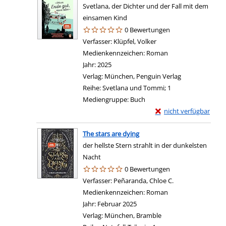
Svetlana, der Dichter und der Fall mit dem
einsamen Kind
0 Bewertungen
Verfasser:
Klüpfel, Volker
Suche nach diesem Ver
Medienkennzeichen:
Roman
Jahr:
2025
Verlag:
München, Penguin Verlag
Reihe:
Svetlana und Tommi; 1
Mediengruppe:
Buch
Exemplar-Details von 
nicht verfügbar
The stars are dying
der hellste Stern strahlt in der dunkelsten
Nacht
0 Bewertungen
Verfasser:
Peñaranda, Chloe C.
Suche nach diese
Medienkennzeichen:
Roman
Jahr:
Februar 2025
Verlag:
München, Bramble