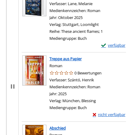
Verfasser:
Lane, Melanie
Suche nach diesem Verf
Medienkennzeichen:
Roman
Jahr:
Oktober 2025
Verlag:
Stuttgart, Loomlight
Reihe:
These ancient flames; 1
Mediengruppe:
Buch
Exemplar-Details
verfügbar
Treppe aus Papier
Roman
0 Bewertungen
Verfasser:
Szántó, Henrik
Suche nach diesem Ver
Medienkennzeichen:
Roman
Jahr:
2025
Verlag:
München, Blessing
Mediengruppe:
Buch
Exemplar-Details von 
nicht verfügbar
Abschied