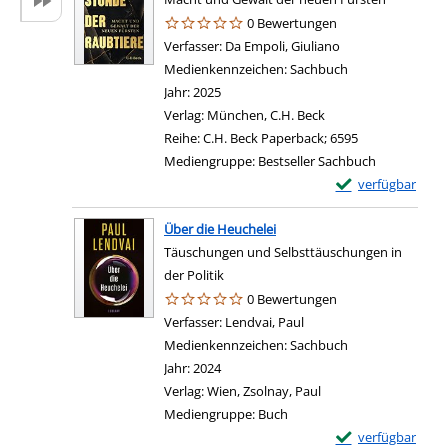
0 Bewertungen
Verfasser:
Da Empoli, Giuliano
Suche nach diese
Medienkennzeichen:
Sachbuch
Jahr:
2025
Verlag:
München, C.H. Beck
Reihe:
C.H. Beck Paperback; 6595
Mediengruppe:
Bestseller Sachbuch
Exemplar-Details 
verfügbar
Über die Heuchelei
Täuschungen und Selbsttäuschungen in
der Politik
0 Bewertungen
Verfasser:
Lendvai, Paul
Suche nach diesem Verf
Medienkennzeichen:
Sachbuch
Jahr:
2024
Verlag:
Wien, Zsolnay, Paul
Mediengruppe:
Buch
Exemplar-Details 
verfügbar