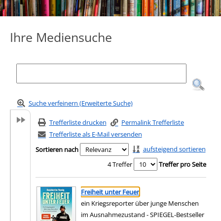
Ihre Mediensuche
Suche verfeinern (Erweiterte Suche)
Trefferliste drucken
Permalink Trefferliste
Trefferliste als E-Mail versenden
aufsteigend sortieren
Sortieren nach
4 Treffer
Treffer pro Seite
Suchergebnis
Zu den Suchfiltern springen
Freiheit unter Feuer
ein Kriegsreporter über junge Menschen
im Ausnahmezustand - SPIEGEL-Bestseller