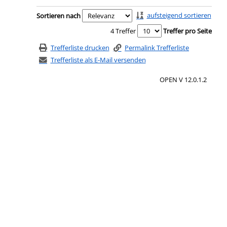
Zu den Suchfiltern springen
aufsteigend sortieren
Sortieren nach
4 Treffer
Treffer pro Seite
Trefferliste drucken
Permalink Trefferliste
Trefferliste als E-Mail versenden
OPEN V 12.0.1.2