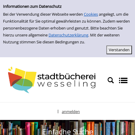
zur Navigation springen
zum Inhalt springen
Zu den Suchfiltern springen
Zur Trefferliste springen
Informationen zum Datenschutz
Bei der Verwendung dieser Webseite werden
Cookies
angelegt, um die
Funktionalität für Sie optimal gewährleisten zu können. Zudem werden
personenbezogene Daten erhoben und genutzt. Bitte beachten Sie
hierzu unsere allgemeine
Datenschutzerklärung
. Mit der weiteren
Nutzung stimmen Sie diesen Bedingungen zu.
anmelden
|
Sprache auswählen
Einfache Suche