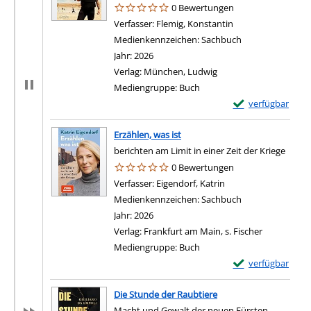
0 Bewertungen
Verfasser:
Flemig, Konstantin
Suche nach diesem
Medienkennzeichen:
Sachbuch
Jahr:
2026
Verlag:
München, Ludwig
Mediengruppe:
Buch
Exemplar-Details 
verfügbar
Erzählen, was ist
berichten am Limit in einer Zeit der Kriege
0 Bewertungen
Verfasser:
Eigendorf, Katrin
Suche nach diesem V
Medienkennzeichen:
Sachbuch
Jahr:
2026
Verlag:
Frankfurt am Main, s. Fischer
Mediengruppe:
Buch
Exemplar-Details 
verfügbar
Die Stunde der Raubtiere
Macht und Gewalt der neuen Fürsten