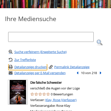
Ihre Mediensuche
Suche verfeinern (Erweiterte Suche)
Zur Trefferliste
Detailanzeige drucken
Permalink Detailanzeige
Detailanzeige per E-Mail versenden
Vorheriger Treffer
10 von 218
Nächste
Die falsche Schwester
verschließ die Augen vor der Lüge
0 Bewertungen
Verfasser:
Suche nach diesem Verfasser
Klay, Rose (Verfasser)
Verfasserangabe:
Rose Klay