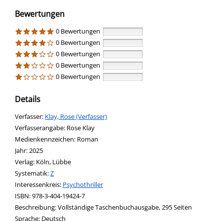
Bewertungen
0 Bewertungen
0 Bewertungen
0 Bewertungen
0 Bewertungen
0 Bewertungen
Details
Verfasser:
Suche nach diesem Verfasser
Klay, Rose (Verfasser)
Verfasserangabe:
Rose Klay
Medienkennzeichen:
Roman
Jahr:
2025
Verlag:
Köln, Lübbe
opens in new tab
Diesen Link in neuem Tab öffnen
Systematik:
Suche nach dieser Systematik
Z
Interessenkreis:
Suche nach diesem Interessenskreis
Psychothriller
ISBN:
978-3-404-19424-7
Beschreibung:
Vollständige Taschenbuchausgabe, 295 Seiten
Suche nach dieser Beteiligten Person
Sprache:
Deutsch