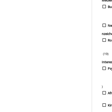
Medie
Bu
Ne
nzeich
Ro
(19)
Intere
Ps
)
Afr
Ki