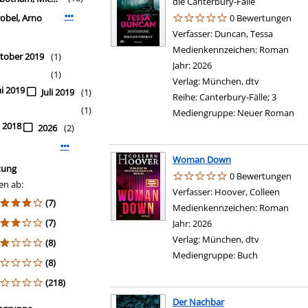
die Canterbury-Fälle
robel, Arno
Mehr Verfasser-Filter anzeigen
0 Bewertungen
Verfasser:
Duncan, Tessa
Suche na
Medienkennzeichen:
Roman
tober 2019
(1)
Jahr:
2026
(1)
Verlag:
München, dtv
i 2019
Juli 2019
(1)
Reihe:
Canterbury-Fälle; 3
(1)
Mediengruppe:
Neuer Roman
i 2018
2026
(2)
Mehr Jahr-Filter anzeigen
Woman Down
tung
0 Bewertungen
en ab:
Verfasser:
Hoover, Colleen
Suche 
(7)
Medienkennzeichen:
Roman
(7)
Jahr:
2026
Verlag:
München, dtv
(8)
Mediengruppe:
Buch
(8)
(218)
Der Nachbar