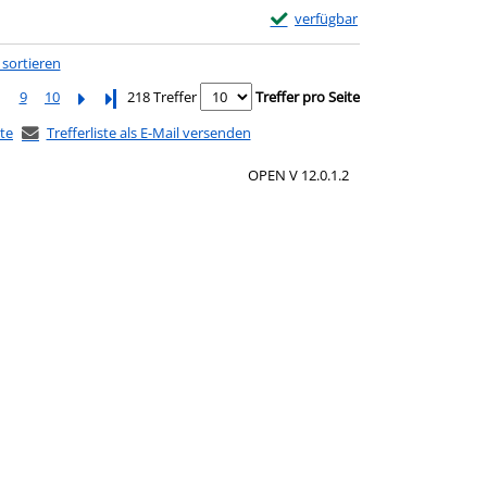
Exemplar-Details von Die falsch
verfügbar
 sortieren
9
10
Letzte Seite
218 Treffer
Treffer pro Seite
ste
Trefferliste als E-Mail versenden
OPEN V 12.0.1.2