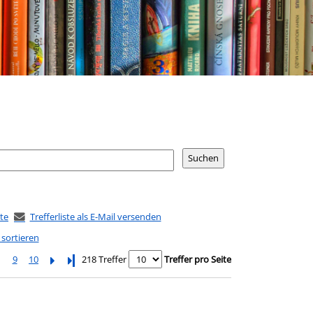
ste
Trefferliste als E-Mail versenden
 sortieren
9
10
Letzte Seite
218 Treffer
Treffer pro Seite