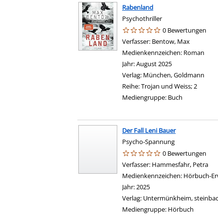
Rabenland
Psychothriller
0 Bewertungen
Verfasser:
Bentow, Max
Suche nac
Medienkennzeichen:
Roman
Jahr:
August 2025
Verlag:
München, Goldmann
Reihe:
Trojan und Weiss; 2
Mediengruppe:
Buch
Der Fall Leni Bauer
Psycho-Spannung
0 Bewertungen
Verfasser:
Hammesfahr, Petra
Suc
Medienkennzeichen:
Hörbuch-Er
Jahr:
2025
Verlag:
Untermünkheim, steinbac
Mediengruppe:
Hörbuch