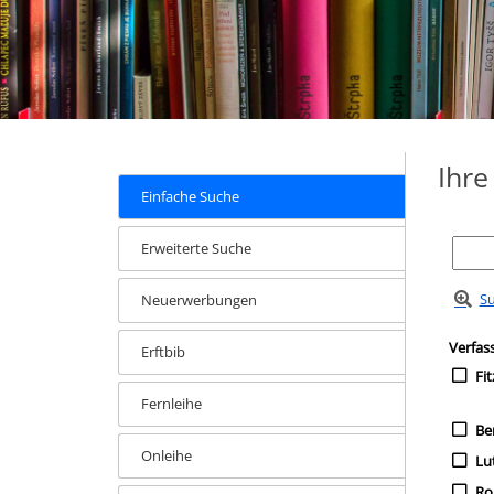
Ihr
Einfache Suche
Erweiterte Suche
Su
Neuerwerbungen
Zur Tre
Such
Verfas
Erftbib
Fi
Fernleihe
Be
Onleihe
Lut
Rob