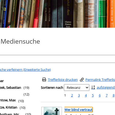
e Mediensuche
che verfeinern (Erweiterte Suche)
fferliste springen
filter
Trefferliste drucken
Permalink Trefferli
ser
aufsteigend
tzek, Sebastian
(19)
Sortieren nach
(12)
1
2
3
4
5
6
7
8
ntow, Max
(10)
Suchergebnis
Zu den Suchfiltern springen
ze, Kristian
(10)
Wer blind vertraut
(10)
otham, Michael