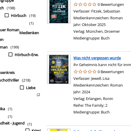
ngruppe
0 Bewertungen
ch
(198)
Verfasser:
Fitzek, Sebastian
Suche
Hörbuch
(19)
Medienkennzeichen:
Roman
(1)
Jahr:
Oktober 2025
uer Roman
Verlag:
München, Droemer
Medienken
Mediengruppe:
Buch
en
man
(199)
Hörbuch-Erw.
Was nicht vergessen wurde
ihr Geheimnis kann nicht für i
0 Bewertungen
ssenkreis
Verfasser:
Jewell, Lisa
Suche nach 
ychothriller
(218)
Medienkennzeichen:
Roman
Liebe
Jahr:
2024
(2
Verlag:
Erlangen, Ronin
Reihe:
The Family; 2
ika
(1)
Mediengruppe:
Buch
(1)
ndheit - Jugend
(1)
Krimi