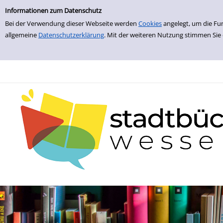
zur Navigation springen
zum Inhalt springen
Zu den Suchfiltern springen
Zur Trefferliste springen
Informationen zum Datenschutz
Bei der Verwendung dieser Webseite werden
Cookies
angelegt, um die Fu
allgemeine
Datenschutzerklärung
. Mit der weiteren Nutzung stimmen Sie