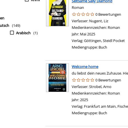
Seltsame Sally Diamond
Roman
r Interessenkreis-Filter anzeigen
0 Bewertungen
hen
Verfasser:
Nugent, Liz
Suche nach
utsch
(149)
Medienkennzeichen:
Roman
Arabisch
(1)
Jahr:
Mai 2025
Verlag:
Göttingen, Steidl Pocket
Mediengruppe:
Buch
Welcome home
du liebst dein neues Zuhause. Hie
0 Bewertungen
Verfasser:
Strobel, Arno
Suche nac
Medienkennzeichen:
Roman
Jahr:
2025
Verlag:
Frankfurt am Main, Fische
Mediengruppe:
Buch