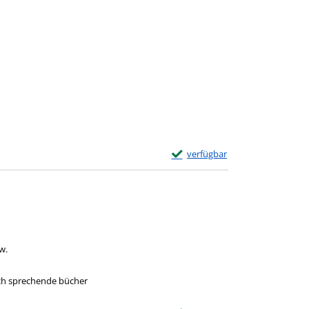
h diesem Verfasser
Exemplar-Details von Rabenland
verfügbar
he nach diesem Verfasser
w.
h sprechende bücher