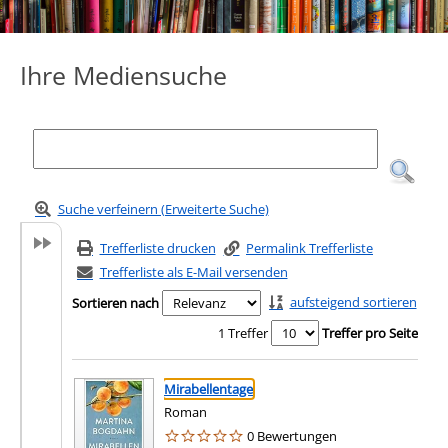
Ihre Mediensuche
Suche verfeinern (Erweiterte Suche)
Trefferliste drucken
Permalink Trefferliste
Trefferliste als E-Mail versenden
aufsteigend sortieren
Sortieren nach
1 Treffer
Treffer pro Seite
Suchergebnis
Zu den Suchfiltern springen
Mirabellentage
Roman
0 Bewertungen