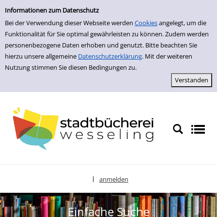
zur Navigation springen
zum Inhalt springen
Zu den Suchfiltern springen
Zur Trefferliste springen
Informationen zum Datenschutz
Bei der Verwendung dieser Webseite werden
Cookies
angelegt, um die
Funktionalität für Sie optimal gewährleisten zu können. Zudem werden
personenbezogene Daten erhoben und genutzt. Bitte beachten Sie
hierzu unsere allgemeine
Datenschutzerklärung
. Mit der weiteren
Nutzung stimmen Sie diesen Bedingungen zu.
anmelden
|
Sprache auswählen
Einfache Suche