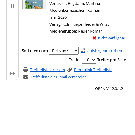
Verfasser:
Bogdahn, Martina
Suche nach diesem 
Medienkennzeichen:
Roman
Jahr:
2026
Verlag:
Köln, Kiepenheuer & Witsch
Mediengruppe:
Neuer Roman
Exemplar-Details von 
nicht verfügbar
Zu den Suchfiltern springen
aufsteigend sortieren
Sortieren nach
1 Treffer
Treffer pro Seite
Trefferliste drucken
Permalink Trefferliste
Trefferliste als E-Mail versenden
OPEN V 12.0.1.2