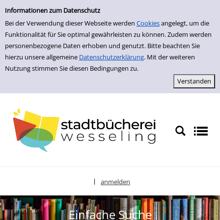
zur Navigation springen
zum Inhalt springen
Zu den Suchfiltern springen
Zur Trefferliste springen
Informationen zum Datenschutz
Bei der Verwendung dieser Webseite werden
Cookies
angelegt, um die
Funktionalität für Sie optimal gewährleisten zu können. Zudem werden
personenbezogene Daten erhoben und genutzt. Bitte beachten Sie
hierzu unsere allgemeine
Datenschutzerklärung
. Mit der weiteren
Nutzung stimmen Sie diesen Bedingungen zu.
anmelden
|
Sprache auswählen
Einfache Suche