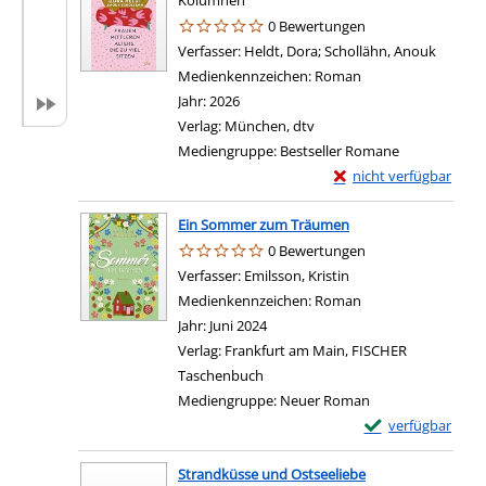
Kolumnen
0 Bewertungen
Verfasser:
Heldt, Dora
;
Schollähn, Anouk
Suche n
Medienkennzeichen:
Roman
Jahr:
2026
Verlag:
München, dtv
Mediengruppe:
Bestseller Romane
Exemplar-Details von Fr
nicht verfügbar
Ein Sommer zum Träumen
0 Bewertungen
Verfasser:
Emilsson, Kristin
Suche nach diesem V
Medienkennzeichen:
Roman
Jahr:
Juni 2024
Verlag:
Frankfurt am Main, FISCHER
Taschenbuch
Mediengruppe:
Neuer Roman
Exemplar-Details
verfügbar
Strandküsse und Ostseeliebe