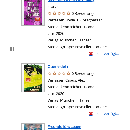
storys
0 Bewertungen
Verfasser:
Boyle, T. Coraghessan
Suche nach die
Medienkennzeichen:
Roman
Jahr:
2026
Verlag:
München, Hanser
Mediengruppe:
Bestseller Romane
Exemplar-Details von d
nicht verfügbar
Querfeldein
0 Bewertungen
Verfasser:
Capus, Alex
Suche nach diesem Verfas
Medienkennzeichen:
Roman
Jahr:
2026
Verlag:
München, Hanser
Mediengruppe:
Bestseller Romane
Exemplar-Details von 
nicht verfügbar
Freunde fürs Leben