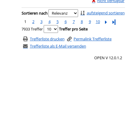
Exemplar-Details von 
nicht verfügbar
Zu den Suchfiltern springen
aufsteigend sortieren
Sortieren nach
1
2
3
4
5
6
7
8
9
10
Letzte Seite
7933 Treffer
Treffer pro Seite
Trefferliste drucken
Permalink Trefferliste
Trefferliste als E-Mail versenden
OPEN V 12.0.1.2