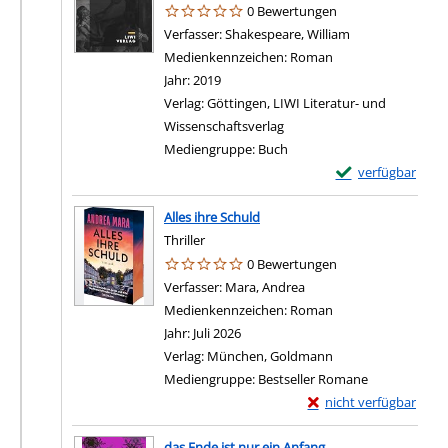
0 Bewertungen
Verfasser:
Shakespeare, William
Suche nach dies
Medienkennzeichen:
Roman
Jahr:
2019
Verlag:
Göttingen, LIWI Literatur- und
Wissenschaftsverlag
Mediengruppe:
Buch
Exemplar-Details
verfügbar
Alles ihre Schuld
Thriller
0 Bewertungen
Verfasser:
Mara, Andrea
Suche nach diesem Verf
Medienkennzeichen:
Roman
Jahr:
Juli 2026
Verlag:
München, Goldmann
Mediengruppe:
Bestseller Romane
Exemplar-Details von A
nicht verfügbar
das Ende ist nur ein Anfang