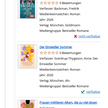
0 Bewertungen
Verfasser:
Backman, Fredrik
Suche nach diesem 
Medienkennzeichen:
Roman
Jahr:
2026
Verlag:
München, Goldmann
Mediengruppe:
Bestseller Romane
Exemplar-Details von 
nicht verfügbar
Der Einsiedler Sommer
0 Bewertungen
Verfasser:
Sverdrup-Thygeson, Anne. Der
Einsiedler Sommer
Suche nach diesem Verfasser
Medienkennzeichen:
Roman
Jahr:
2026
Verlag:
München, dtv
Mediengruppe:
Bestseller Romane
Exemplar-Details
verfügbar
Frauen mittleren Alters, die zu viel sitzen