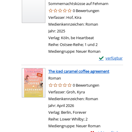
Sommernachtsküsse auf Fehmarn
0 Bewertungen
Verfasser:
Hof, Kira
Suche nach diesem Verfasser
Medienkennzeichen:
Roman
Jahr:
2025
Verlag:
Köln, be Heartbeat
Reihe:
Ostsee-Reihe; 1 und 2
Mediengruppe:
Neuer Roman
Exemplar-Details
verfügbar
The iced caramel coffee agreement
Roman
0 Bewertungen
Verfasser:
Groh, Kyra
Suche nach diesem Verfass
Medienkennzeichen:
Roman
Jahr:
April 2026
Verlag:
Berlin, Forever
Reihe:
Lower Whilby; 2
Mediengruppe:
Neuer Roman