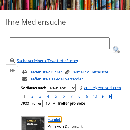
Ihre Mediensuche
Suche verfeinern (Erweiterte Suche)
Trefferliste drucken
Permalink Trefferliste
Trefferliste als E-Mail versenden
aufsteigend sortieren
Sortieren nach
1
2
3
4
5
6
7
8
9
10
Letzte Seite
7933 Treffer
Treffer pro Seite
Suchergebnis
Zu den Suchfiltern springen
Hamlet.
Prinz von Dänemark