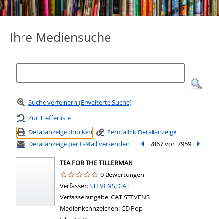
Ihre Mediensuche
Suche verfeinern (Erweiterte Suche)
Zur Trefferliste
Detailanzeige drucken
Permalink Detailanzeige
Detailanzeige per E-Mail versenden
Vorheriger Treffer
7867 von 7959
Nächste
TEA FOR THE TILLERMAN
0 Bewertungen
Verfasser:
Suche nach diesem Verfasser
STEVENS, CAT
Verfasserangabe:
CAT STEVENS
Medienkennzeichen:
CD Pop