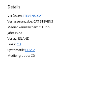
Details
Verfasser:
Suche nach diesem Verfasser
STEVENS, CAT
Verfasserangabe:
CAT STEVENS
Medienkennzeichen:
CD Pop
Jahr:
1970
Verlag:
ISLAND
opens in new tab
Links:
Diesen Link in neuem Tab öffnen
CD
Systematik:
Suche nach dieser Systematik
CD A-Z
Suche nach diesem Interessenskreis
Suche nach dieser Beteiligten Person
Mediengruppe:
CD