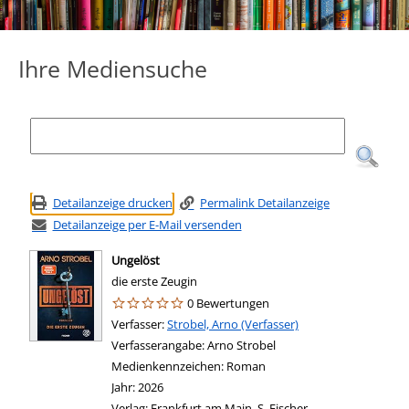
Ihre Mediensuche
Detailanzeige drucken
Permalink Detailanzeige
Detailanzeige per E-Mail versenden
Ungelöst
die erste Zeugin
0 Bewertungen
Verfasser:
Suche nach diesem Verfasser
Strobel, Arno (Verfasser)
Verfasserangabe:
Arno Strobel
Medienkennzeichen:
Roman
Jahr:
2026
Verlag:
Frankfurt am Main, S. Fischer