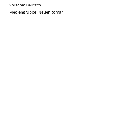
Suche nach dieser Beteiligten Person
Sprache:
Deutsch
Mediengruppe:
Neuer Roman