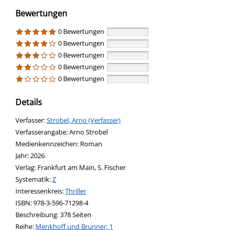
Bewertungen
0 Bewertungen
0 Bewertungen
0 Bewertungen
0 Bewertungen
0 Bewertungen
Details
Verfasser:
Suche nach diesem Verfasser
Strobel, Arno (Verfasser)
Verfasserangabe:
Arno Strobel
Medienkennzeichen:
Roman
Jahr:
2026
Verlag:
Frankfurt am Main, S. Fischer
opens in new tab
Diesen Link in neuem Tab öffnen
Systematik:
Suche nach dieser Systematik
Z
Interessenkreis:
Suche nach diesem Interessenskreis
Thriller
ISBN:
978-3-596-71298-4
Beschreibung:
378 Seiten
Reihe:
Menkhoff und Brunner; 1