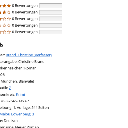
0 Bewertungen
0 Bewertungen
0 Bewertungen
0 Bewertungen
0 Bewertungen
ls
ser:
Suche nach diesem Verfasser
Brand, Christine (Verfasser)
serangabe:
Christine Brand
nkennzeichen:
Roman
026
:
München, Blanvalet
in new tab
 Link in neuem Tab öffnen
atik:
Suche nach dieser Systematik
Z
ssenkreis:
Suche nach diesem Interessenskreis
Krimi
978-3-7645-0963-7
eibung:
1. Auflage, 544 Seiten
Malou Löwenberg; 3
nach dieser Beteiligten Person
e:
Deutsch
ngruppe:
Neuer Roman