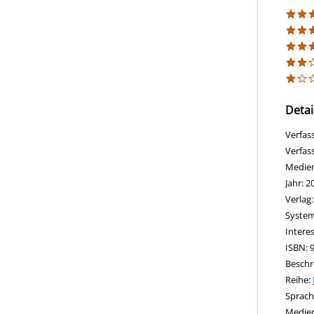
Detai
Verfas
Verfas
Medie
Jahr:
2
Verlag
opens 
Diesen
System
Intere
ISBN:
Beschr
Reihe:
Suche 
Sprach
Medie