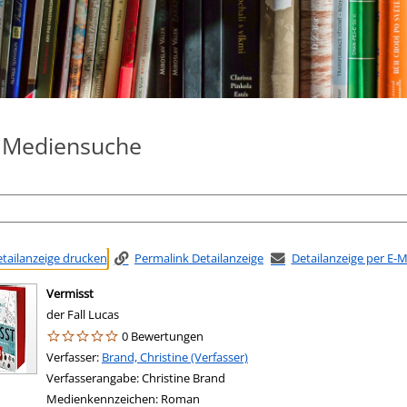
e Mediensuche
tailanzeige drucken
Permalink Detailanzeige
Detailanzeige per E-
Vermisst
der Fall Lucas
0 Bewertungen
Verfasser:
Suche nach diesem Verfasser
Brand, Christine (Verfasser)
Verfasserangabe:
Christine Brand
Medienkennzeichen:
Roman