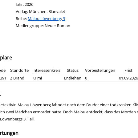
Jahr:
2026
Verlag:
München, Blanvalet
Reihe:
Malou Löwenberg; 3
Mediengruppe:
Neuer Roman
plare
ode
Standorte
Interessenkreis
Status
Vorbestellungen
Frist
391
Z Brand
Krimi
Entliehen
0
01.09.2026
t
detektivin Malou Löwenberg fahndet nach dem Bruder einer todkranken Klie
ich zwei Mädchen ermordet hatte. Doch Malou entdeckt, dass das Morden nich
Löwenbergs 3. Fall.
rtungen