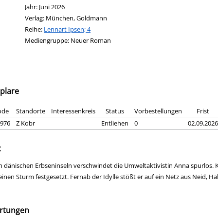
Jahr:
Juni 2026
Verlag:
München, Goldmann
Reihe:
Lennart Ipsen; 4
Mediengruppe:
Neuer Roman
plare
ode
Standorte
Interessenkreis
Status
Vorbestellungen
Frist
976
Z Kobr
Entliehen
0
02.09.2026
t
n dänischen Erbseninseln verschwindet die Umweltaktivistin Anna spurlos. Kr
einen Sturm festgesetzt. Fernab der Idylle stößt er auf ein Netz aus Neid,
rtungen