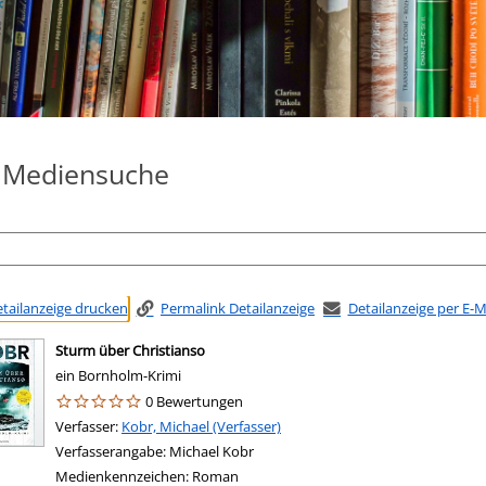
e Mediensuche
tailanzeige drucken
Permalink Detailanzeige
Detailanzeige per E-
Sturm über Christianso
ein Bornholm-Krimi
0 Bewertungen
Verfasser:
Suche nach diesem Verfasser
Kobr, Michael (Verfasser)
Verfasserangabe:
Michael Kobr
Medienkennzeichen:
Roman