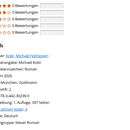
0 Bewertungen
0 Bewertungen
0 Bewertungen
0 Bewertungen
0 Bewertungen
ls
ser:
Suche nach diesem Verfasser
Kobr, Michael (Verfasser)
serangabe:
Michael Kobr
nkennzeichen:
Roman
ni 2026
:
München, Goldmann
in new tab
 Link in neuem Tab öffnen
atik:
Suche nach dieser Systematik
Z
nach diesem Interessenskreis
978-3-442-30239-0
eibung:
1. Auflage, 397 Seiten
Lennart Ipsen; 4
nach dieser Beteiligten Person
e:
Deutsch
ngruppe:
Neuer Roman