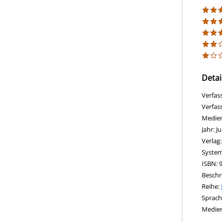
Detai
Verfas
Verfas
Medie
Jahr:
Ju
Verlag
opens 
Diesen
System
Suche 
ISBN:
Beschr
Reihe:
Suche 
Sprach
Medie