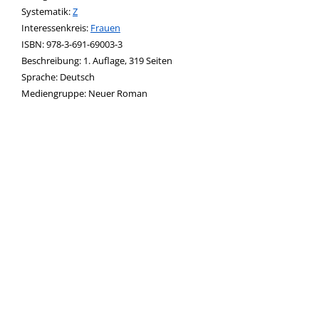
opens in new tab
Diesen Link in neuem Tab öffnen
Systematik:
Suche nach dieser Systematik
Z
Interessenkreis:
Suche nach diesem Interessenskreis
Frauen
ISBN:
978-3-691-69003-3
Beschreibung:
1. Auflage, 319 Seiten
Suche nach dieser Beteiligten Person
Sprache:
Deutsch
Mediengruppe:
Neuer Roman