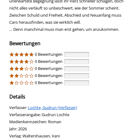
unerwartete Begegnung lässt ihr Herz schneller schlagen, doch
nicht alles verläuft so unbeschwert, wie der Sommer scheint.
Zwischen Schuld und Freiheit, Abschied und Neuanfang muss
Caro herausfinden, was sie wirklich will.
… Denn manchmal muss man erst gehen, um anzukommen.
Bewertungen
0 Bewertungen
0 Bewertungen
0 Bewertungen
0 Bewertungen
0 Bewertungen
Details
Verfasser:
Suche nach diesem Verfasser
Lochte, Gudrun (Verfasser)
Verfasserangabe:
Gudrun Lochte
Medienkennzeichen:
Roman
Jahr:
2026
Verlag:
Waltershausen, Vani