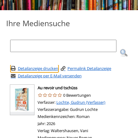
Ihre Mediensuche
Detailanzeige drucken
Permalink Detailanzeige
Detailanzeige per E-Mail versenden
Au revoir und tschüss
0 Bewertungen
Verfasser:
Suche nach diesem Verfasser
Lochte, Gudrun (Verfasser)
Verfasserangabe:
Gudrun Lochte
Medienkennzeichen:
Roman
Jahr:
2026
Verlag:
Waltershausen, Vani
Mediengruppe:
Neuer Roman