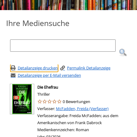
Ihre Mediensuche
Detailanzeige drucken
Permalink Detailanzeige
Detailanzeige per E-Mail versenden
Die Ehefrau
Thriller
0 Bewertungen
Verfasser:
Suche nach diesem Verfasser
McFadden, Freida (Verfasser)
Verfasserangabe:
Freida McFadden; aus dem
Amerikanischen von Frank Dabrock
Medienkennzeichen:
Roman
Jahr:
03/2026