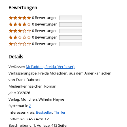
Bewertungen
0 Bewertungen
0 Bewertungen
0 Bewertungen
0 Bewertungen
0 Bewertungen
Details
Verfasser:
Suche nach diesem Verfasser
McFadden, Freida (Verfasser)
Verfasserangabe:
Freida McFadden; aus dem Amerikanischen
von Frank Dabrock
Medienkennzeichen:
Roman
Jahr:
03/2026
Verlag:
München, Wilhelm Heyne
opens in new tab
Diesen Link in neuem Tab öffnen
Systematik:
Suche nach dieser Systematik
Z
Interessenkreis:
Suche nach diesem Interessenskreis
Bestseller
,
Thriller
ISBN:
978-3-453-42810-2
Beschreibung:
1. Auflage, 412 Seiten