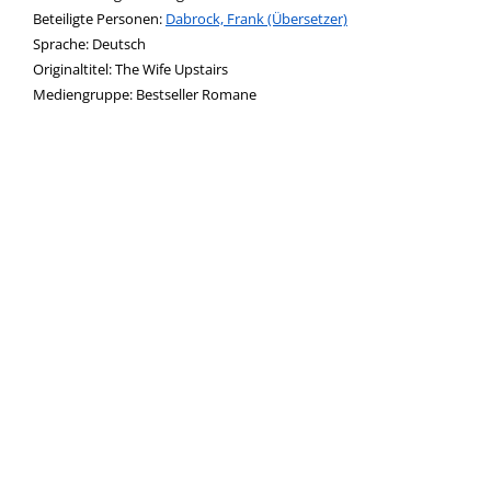
Beteiligte Personen:
Suche nach dieser Beteiligten Person
Dabrock, Frank (Übersetzer)
Sprache:
Deutsch
Originaltitel:
The Wife Upstairs
Mediengruppe:
Bestseller Romane