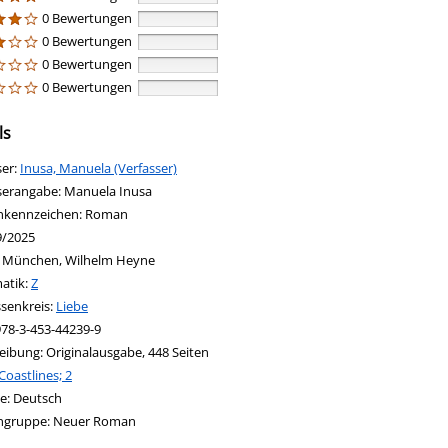
0 Bewertungen
0 Bewertungen
0 Bewertungen
0 Bewertungen
ls
ser:
Suche nach diesem Verfasser
Inusa, Manuela (Verfasser)
serangabe:
Manuela Inusa
nkennzeichen:
Roman
9/2025
:
München, Wilhelm Heyne
in new tab
 Link in neuem Tab öffnen
atik:
Suche nach dieser Systematik
Z
ssenkreis:
Suche nach diesem Interessenskreis
Liebe
978-3-453-44239-9
eibung:
Originalausgabe, 448 Seiten
Coastlines; 2
nach dieser Beteiligten Person
e:
Deutsch
ngruppe:
Neuer Roman