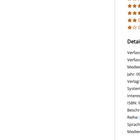
Detai
Verfas
Verfas
Medie
Jahr:
0
Verlag
opens 
Diesen
System
Intere
ISBN:
Beschr
Reihe:
Suche 
Sprach
Medie