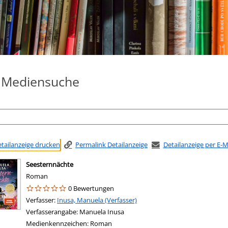
e Mediensuche
tailanzeige drucken
Permalink Detailanzeige
Detailanzeige per E-
Seesternnächte
Roman
0 Bewertungen
Verfasser:
Suche nach diesem Verfasser
Inusa, Manuela (Verfasser)
Verfasserangabe:
Manuela Inusa
Medienkennzeichen:
Roman