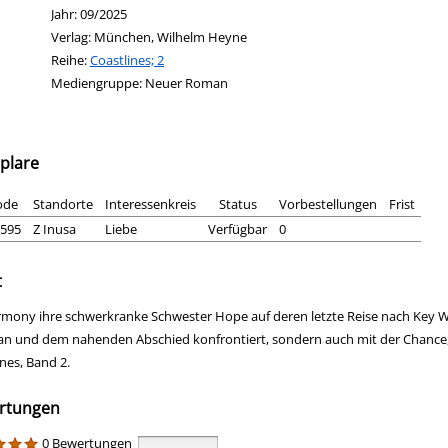
Jahr:
09/2025
Verlag:
München, Wilhelm Heyne
Reihe:
Coastlines; 2
Mediengruppe:
Neuer Roman
plare
ode
Standorte
Interessenkreis
Status
Vorbestellungen
Frist
595
Z Inusa
Liebe
Verfügbar
0
t
rmony ihre schwerkranke Schwester Hope auf deren letzte Reise nach Key We
an und dem nahenden Abschied konfrontiert, sondern auch mit der Chance, Fr
nes, Band 2.
rtungen
0 Bewertungen