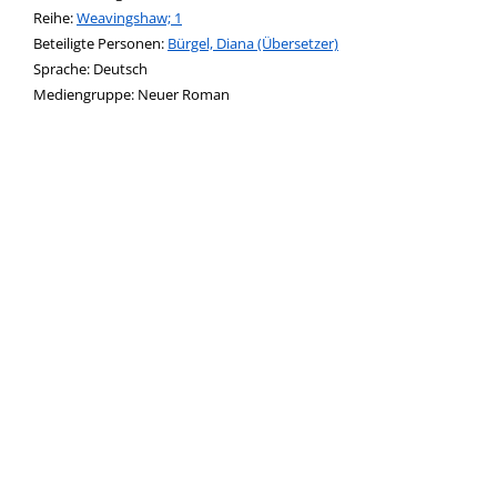
Reihe:
Weavingshaw; 1
Beteiligte Personen:
Suche nach dieser Beteiligten Person
Bürgel, Diana (Übersetzer)
Sprache:
Deutsch
Mediengruppe:
Neuer Roman