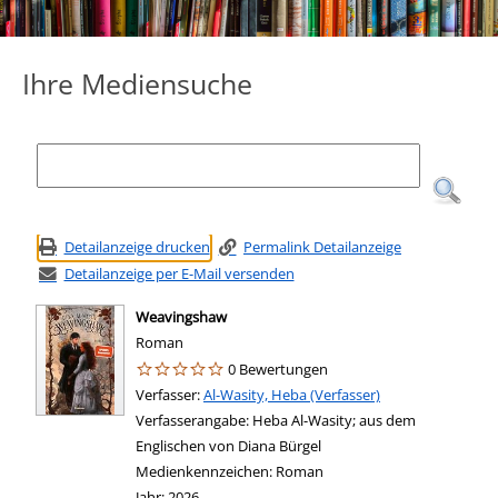
Ihre Mediensuche
Detailanzeige drucken
Permalink Detailanzeige
Detailanzeige per E-Mail versenden
Weavingshaw
Roman
0 Bewertungen
Verfasser:
Suche nach diesem Verfasser
Al-Wasity, Heba (Verfasser)
Verfasserangabe:
Heba Al-Wasity; aus dem
Englischen von Diana Bürgel
Medienkennzeichen:
Roman
Jahr:
2026