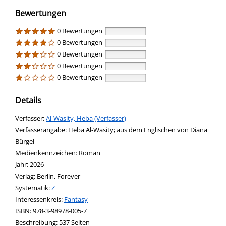
Bewertungen
0 Bewertungen
0 Bewertungen
0 Bewertungen
0 Bewertungen
0 Bewertungen
Details
Verfasser:
Suche nach diesem Verfasser
Al-Wasity, Heba (Verfasser)
Verfasserangabe:
Heba Al-Wasity; aus dem Englischen von Diana
Bürgel
Medienkennzeichen:
Roman
Jahr:
2026
Verlag:
Berlin, Forever
opens in new tab
Diesen Link in neuem Tab öffnen
Systematik:
Suche nach dieser Systematik
Z
Interessenkreis:
Suche nach diesem Interessenskreis
Fantasy
ISBN:
978-3-98978-005-7
Beschreibung:
537 Seiten