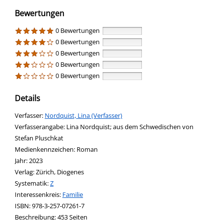
Bewertungen
0 Bewertungen
0 Bewertungen
0 Bewertungen
0 Bewertungen
0 Bewertungen
Details
Verfasser:
Suche nach diesem Verfasser
Nordquist, Lina (Verfasser)
Verfasserangabe:
Lina Nordquist; aus dem Schwedischen von
Stefan Pluschkat
Medienkennzeichen:
Roman
Jahr:
2023
Verlag:
Zürich, Diogenes
opens in new tab
Diesen Link in neuem Tab öffnen
Systematik:
Suche nach dieser Systematik
Z
Interessenkreis:
Suche nach diesem Interessenskreis
Familie
ISBN:
978-3-257-07261-7
Beschreibung:
453 Seiten