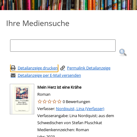
Ihre Mediensuche
Detailanzeige drucken
Permalink Detailanzeige
Detailanzeige per E-Mail versenden
Mein Herz ist eine Krähe
Roman
0 Bewertungen
Verfasser:
Suche nach diesem Verfasser
Nordquist, Lina (Verfasser)
Verfasserangabe:
Lina Nordquist; aus dem
Schwedischen von Stefan Pluschkat
Medienkennzeichen:
Roman
Jahr:
2023