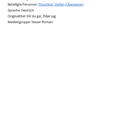
Beteiligte Personen:
Suche nach dieser Beteiligten Person
Pluschkat, Stefan (Übersetzer)
Sprache:
Deutsch
Originaltitel:
Dit du gar, följer jag
Mediengruppe:
Neuer Roman