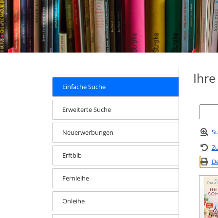
Ihr
Einfache Suche
Erweiterte Suche
Su
Neuerwerbungen
Zu
Erftbib
De
Fernleihe
Onleihe