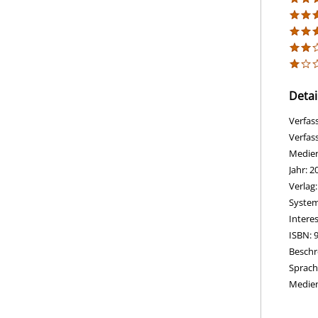
Detai
Verfas
Verfas
Medie
Jahr:
2
Verlag
opens 
Diesen
System
Intere
ISBN:
Beschr
Suche 
Sprach
Medie