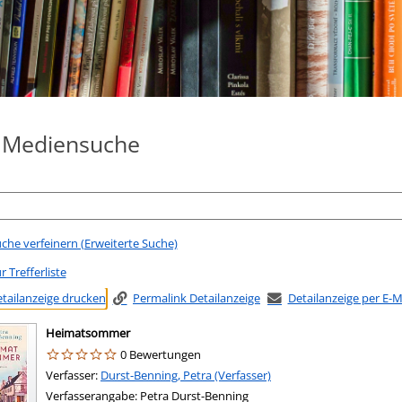
e Mediensuche
che verfeinern (Erweiterte Suche)
r Trefferliste
tailanzeige drucken
Permalink Detailanzeige
Detailanzeige per E-
Heimatsommer
0 Bewertungen
Verfasser:
Suche nach diesem Verfasser
Durst-Benning, Petra (Verfasser)
Verfasserangabe:
Petra Durst-Benning