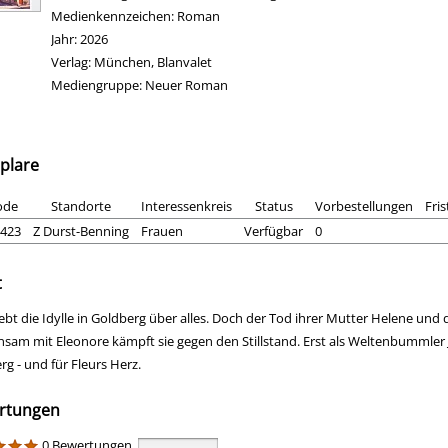
Medienkennzeichen:
Roman
Jahr:
2026
Verlag:
München, Blanvalet
Mediengruppe:
Neuer Roman
plare
ode
Standorte
Interessenkreis
Status
Vorbestellungen
Fris
423
Z Durst-Benning
Frauen
Verfügbar
0
t
iebt die Idylle in Goldberg über alles. Doch der Tod ihrer Mutter Helene und 
sam mit Eleonore kämpft sie gegen den Stillstand. Erst als Weltenbummler
rg - und für Fleurs Herz.
rtungen
0 Bewertungen