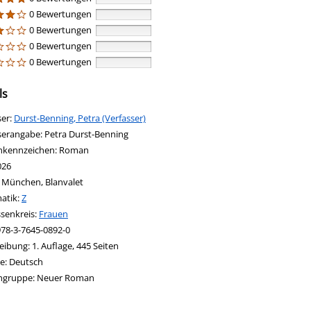
0 Bewertungen
0 Bewertungen
0 Bewertungen
0 Bewertungen
ls
ser:
Suche nach diesem Verfasser
Durst-Benning, Petra (Verfasser)
serangabe:
Petra Durst-Benning
nkennzeichen:
Roman
026
:
München, Blanvalet
in new tab
 Link in neuem Tab öffnen
atik:
Suche nach dieser Systematik
Z
ssenkreis:
Suche nach diesem Interessenskreis
Frauen
978-3-7645-0892-0
eibung:
1. Auflage, 445 Seiten
nach dieser Beteiligten Person
e:
Deutsch
ngruppe:
Neuer Roman