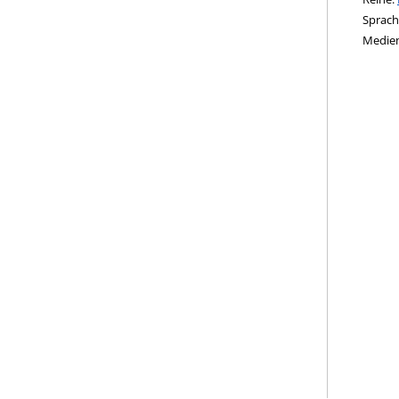
Suche 
Sprach
Medie