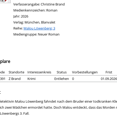
Verfasserangabe:
Christine Brand
Medienkennzeichen:
Roman
Jahr:
2026
Verlag:
München, Blanvalet
Reihe:
Malou Löwenberg; 3
Mediengruppe:
Neuer Roman
plare
ode
Standorte
Interessenkreis
Status
Vorbestellungen
Frist
391
Z Brand
Krimi
Entliehen
0
01.09.2026
t
detektivin Malou Löwenberg fahndet nach dem Bruder einer todkranken Klie
ich zwei Mädchen ermordet hatte. Doch Malou entdeckt, dass das Morden nich
Löwenbergs 3. Fall.