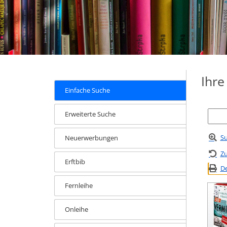
Ihr
Einfache Suche
Erweiterte Suche
Su
Neuerwerbungen
Zu
Erftbib
De
Fernleihe
Onleihe