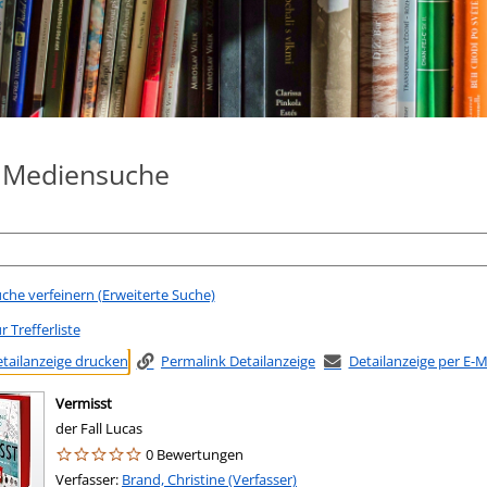
e Mediensuche
che verfeinern (Erweiterte Suche)
r Trefferliste
tailanzeige drucken
Permalink Detailanzeige
Detailanzeige per E-
Vermisst
der Fall Lucas
0 Bewertungen
Verfasser:
Suche nach diesem Verfasser
Brand, Christine (Verfasser)