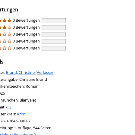
rtungen
0 Bewertungen
0 Bewertungen
0 Bewertungen
0 Bewertungen
0 Bewertungen
ls
ser:
Suche nach diesem Verfasser
Brand, Christine (Verfasser)
serangabe:
Christine Brand
nkennzeichen:
Roman
026
:
München, Blanvalet
in new tab
 Link in neuem Tab öffnen
atik:
Suche nach dieser Systematik
Z
ssenkreis:
Suche nach diesem Interessenskreis
Krimi
978-3-7645-0963-7
eibung:
1. Auflage, 544 Seiten
Malou Löwenberg; 3