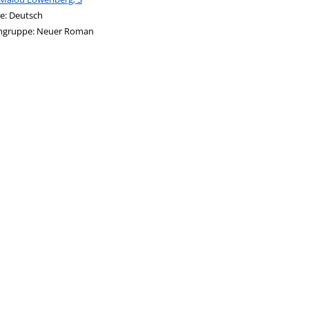
nach dieser Beteiligten Person
e:
Deutsch
ngruppe:
Neuer Roman