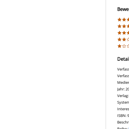
Bewe
Detai
Verfas
Verfas
Medie
Jahr:
2
Verlag
opens 
Diesen
System
Intere
ISBN:
Beschr
Reihe: