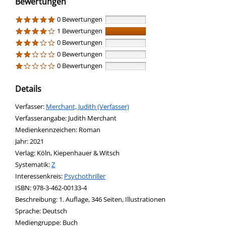
Bewertungen
0 Bewertungen
1 Bewertungen
0 Bewertungen
0 Bewertungen
0 Bewertungen
Details
Verfasser:
Suche nach diesem Verfasser
Merchant, Judith (Verfasser)
Verfasserangabe:
Judith Merchant
Medienkennzeichen:
Roman
Jahr:
2021
Verlag:
Köln, Kiepenhauer & Witsch
opens in new tab
Diesen Link in neuem Tab öffnen
Systematik:
Suche nach dieser Systematik
Z
Interessenkreis:
Suche nach diesem Interessenskreis
Psychothriller
ISBN:
978-3-462-00133-4
Beschreibung:
1. Auflage, 346 Seiten, Illustrationen
Suche nach dieser Beteiligten Person
Sprache:
Deutsch
Mediengruppe:
Buch