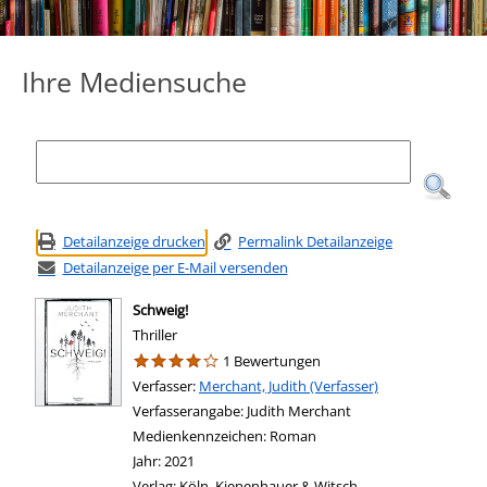
Ihre Mediensuche
Detailanzeige drucken
Permalink Detailanzeige
Detailanzeige per E-Mail versenden
Schweig!
Thriller
1 Bewertungen
Verfasser:
Suche nach diesem Verfasser
Merchant, Judith (Verfasser)
Verfasserangabe:
Judith Merchant
Medienkennzeichen:
Roman
Jahr:
2021
Verlag:
Köln, Kiepenhauer & Witsch