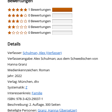
Bewertungen
1 Bewertungen
0 Bewertungen
0 Bewertungen
0 Bewertungen
0 Bewertungen
Details
Verfasser:
Suche nach diesem Verfasser
Schulman, Alex (Verfasser)
Verfasserangabe:
Alex Schulman; aus dem Schwedischen von
Hanna Granz
Medienkennzeichen:
Roman
Jahr:
2022
Verlag:
München, dtv
opens in new tab
Diesen Link in neuem Tab öffnen
Systematik:
Suche nach dieser Systematik
Z
Interessenkreis:
Suche nach diesem Interessenskreis
Familie
ISBN:
978-3-423-29037-1
Beschreibung:
2. Auflage, 300 Seiten
Beteiligte Personen:
Suche nach dieser Beteiligten Person
Granz, Hanna (Übersetzer)