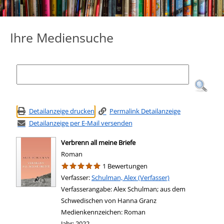
Ihre Mediensuche
Detailanzeige drucken
Permalink Detailanzeige
Detailanzeige per E-Mail versenden
Verbrenn all meine Briefe
Roman
1 Bewertungen
Verfasser:
Suche nach diesem Verfasser
Schulman, Alex (Verfasser)
Verfasserangabe:
Alex Schulman; aus dem
Schwedischen von Hanna Granz
Medienkennzeichen:
Roman
Jahr:
2022