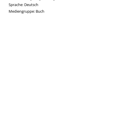
Suche nach dieser Beteiligten Person
Sprache:
Deutsch
Mediengruppe:
Buch