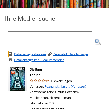
Ihre Mediensuche
Detailanzeige drucken
Permalink Detailanzeige
Detailanzeige per E-Mail versenden
Die Burg
Thriller
0 Bewertungen
Verfasser:
Suche nach diesem Verfasser
Poznanski, Ursula (Verfasser)
Verfasserangabe:
Ursula Poznanski
Medienkennzeichen:
Roman
Jahr:
Februar 2024
Verlag:
München, Knaur