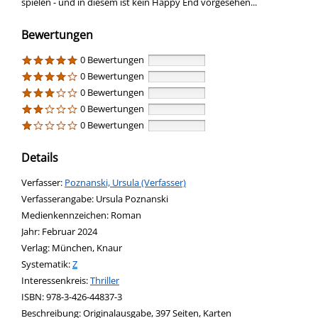
spielen - und in diesem ist kein Happy End vorgesehen...
Bewertungen
0 Bewertungen
0 Bewertungen
0 Bewertungen
0 Bewertungen
0 Bewertungen
Details
Verfasser:
Suche nach diesem Verfasser
Poznanski, Ursula (Verfasser)
Verfasserangabe:
Ursula Poznanski
Medienkennzeichen:
Roman
Jahr:
Februar 2024
Verlag:
München, Knaur
opens in new tab
Diesen Link in neuem Tab öffnen
Systematik:
Suche nach dieser Systematik
Z
Interessenkreis:
Suche nach diesem Interessenskreis
Thriller
ISBN:
978-3-426-44837-3
Beschreibung:
Originalausgabe, 397 Seiten, Karten