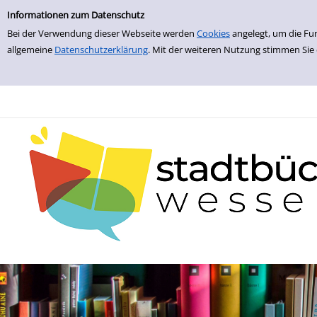
zur Navigation springen
zum Inhalt springen
Zu den Suchfiltern springen
Zur Trefferliste springen
Informationen zum Datenschutz
Bei der Verwendung dieser Webseite werden
Cookies
angelegt, um die Fu
allgemeine
Datenschutzerklärung
. Mit der weiteren Nutzung stimmen Sie