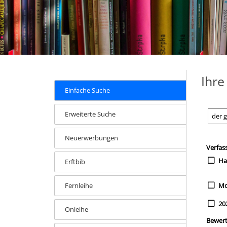
Ihr
Einfache Suche
Erweiterte Suche
Neuerwerbungen
Zur Tre
Such
Verfas
Ha
Erftbib
Fernleihe
Mo
20
Onleihe
Bewer