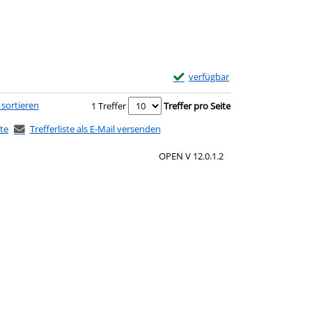
Exemplar-Details von Der Gott 
verfügbar
 sortieren
1 Treffer
Treffer pro Seite
ste
Trefferliste als E-Mail versenden
OPEN V 12.0.1.2