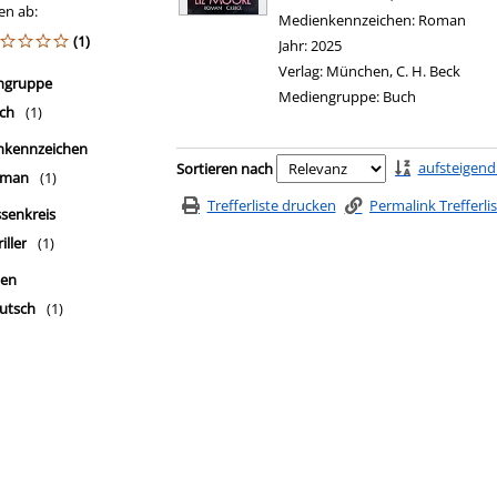
en ab:
Medienkennzeichen:
Roman
(1)
Jahr:
2025
Verlag:
München, C. H. Beck
ngruppe
Mediengruppe:
Buch
ch
(1)
nkennzeichen
Zu den Suchfiltern springen
aufsteigend
Sortieren nach
man
(1)
Trefferliste drucken
Permalink Trefferli
ssenkreis
iller
(1)
hen
utsch
(1)