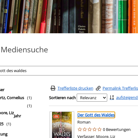
e Mediensuche
fferliste springen
filter
Trefferliste drucken
Permalink Trefferli
ser
aufsteigend
rtz, Cornelius
(1)
Sortieren nach
(1)
Suchergebnis
Zu den Suchfiltern springen
ore, Liz
Der Gott des Waldes
Jahr
Roman
25
(1)
0 Bewertungen
tung
Verfasser:
Moore, Liz
Suche nach 