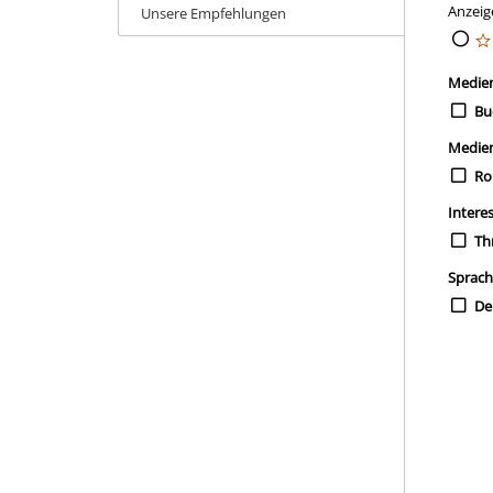
Anzeig
Unsere Empfehlungen
Medie
Bu
Medie
Ro
Intere
Thr
Sprac
De